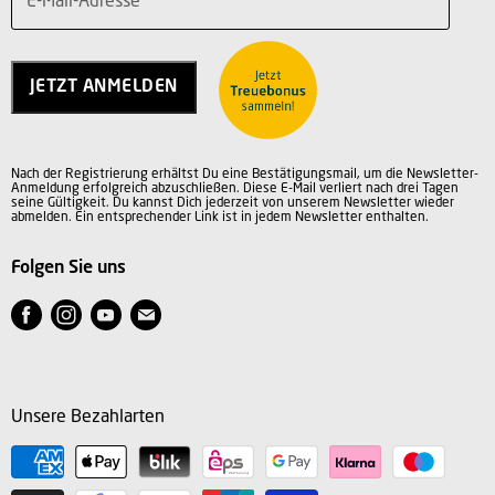
E-Mail-Adresse
Teilnahmebedingungen
Über uns
Service
Charity
Kontakt
Jobs
JETZT ANMELDEN
Vertrag widerrufen
AGB
Datenschutz
Nach der Registrierung erhältst Du eine Bestätigungsmail, um die Newsletter-
Impressum
Anmeldung erfolgreich abzuschließen. Diese E-Mail verliert nach drei Tagen
seine Gültigkeit. Du kannst Dich jederzeit von unserem Newsletter wieder
abmelden. Ein entsprechender Link ist in jedem Newsletter enthalten.
Folgen Sie uns
Finden
Finden
Finden
Finden
Sie
Sie
Sie
Sie
uns
uns
uns
uns
auf
auf
auf
auf
Unsere Bezahlarten
Facebook
Instagram
Youtube
E-
Mail