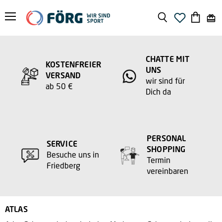
Menü
Suchen
Warenko
anzeige
CHATTE MIT
KOSTENFREIER
UNS
VERSAND
wir sind für
ab 50 €
Dich da
PERSONAL
SERVICE
SHOPPING
Besuche uns in
Termin
Friedberg
vereinbaren
ATLAS