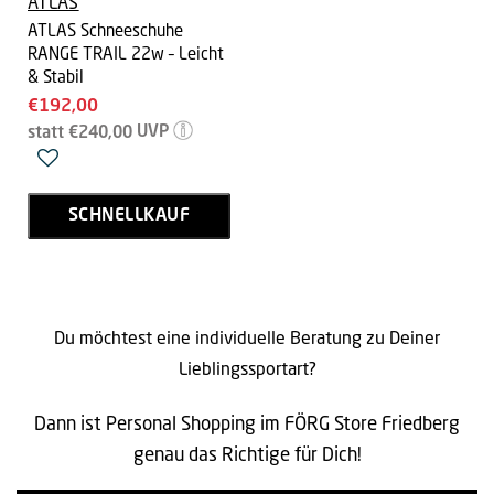
ATLAS
ATLAS Schneeschuhe
RANGE TRAIL 22w – Leicht
& Stabil
Aktueller
€192,00
Ursprünglicher
Preis
statt
€240,00
UVP
Preis
SCHNELLKAUF
Du möchtest eine individuelle Beratung zu Deiner
Lieblingssportart?
Dann ist Personal Shopping im FÖRG Store Friedberg
genau das Richtige für Dich!