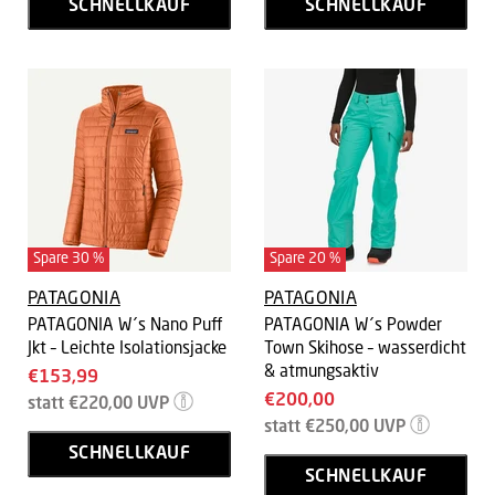
SCHNELLKAUF
SCHNELLKAUF
Spare
30
%
Spare
20
%
PATAGONIA
PATAGONIA
PATAGONIA W´s Nano Puff
PATAGONIA W´s Powder
Jkt – Leichte Isolationsjacke
Town Skihose – wasserdicht
& atmungsaktiv
Aktueller
€153,99
Aktueller
Ursprünglicher
€200,00
Preis
statt
€220,00
UVP
Preis
Ursprünglicher
Preis
statt
€250,00
UVP
Preis
SCHNELLKAUF
SCHNELLKAUF