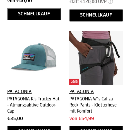
von
€40,00
Ursprünglicher
Preis
statt
€120,00
UVP
Preis
SCHNELLKAUF
SCHNELLKAUF
Sale
PATAGONIA
PATAGONIA
PATAGONIA K's Trucker Hat
PATAGONIA W´s Caliza
– Atmungsaktive Outdoor-
Rock Pants – Kletterhose
Cap
mit Komfort
€35,00
von
€54,99