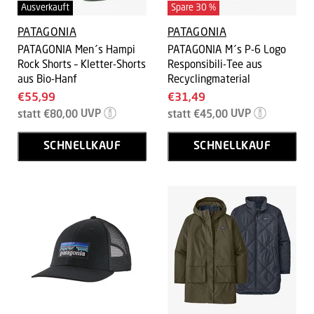
Ausverkauft
Spare
30
%
PATAGONIA
PATAGONIA
PATAGONIA Men´s Hampi
PATAGONIA M´s P-6 Logo
Rock Shorts – Kletter-Shorts
Responsibili-Tee aus
aus Bio-Hanf
Recyclingmaterial
Aktueller
Aktueller
€55,99
€31,49
Ursprünglicher
Ursprünglicher
Preis
Preis
statt
€80,00
UVP
statt
€45,00
UVP
Preis
Preis
SCHNELLKAUF
SCHNELLKAUF