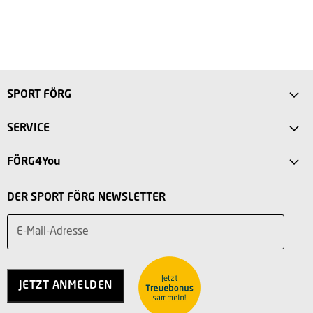
SPORT FÖRG
Anfahrt
SERVICE
Sport Store Friedberg
FAQ
FÖRG4You
Intersport Förg Landsberg
Versandkosten
Mein Konto
Sport Outlet Augsburg
DER SPORT FÖRG NEWSLETTER
Rücksendung
Vorteile
Sport Outlet Stadtbergen
Widerruf
E-Mail-Adresse
Teilnahmebedingungen
Über uns
Service
Charity
Kontakt
Jobs
JETZT ANMELDEN
Vertrag widerrufen
AGB