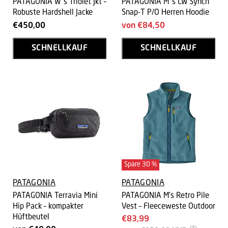
PATAGONIA W´s Triolet Jkt –
PATAGONIA M´s LW Synch
Robuste Hardshell Jacke
Snap-T P/O Herren Hoodie
€450,00
von
€84,50
SCHNELLKAUF
SCHNELLKAUF
Spare
30
%
PATAGONIA
PATAGONIA
PATAGONIA Terravia Mini
PATAGONIA M's Retro Pile
Hip Pack – kompakter
Vest – Fleeceweste Outdoor
Hüftbeutel
Aktueller
€83,99