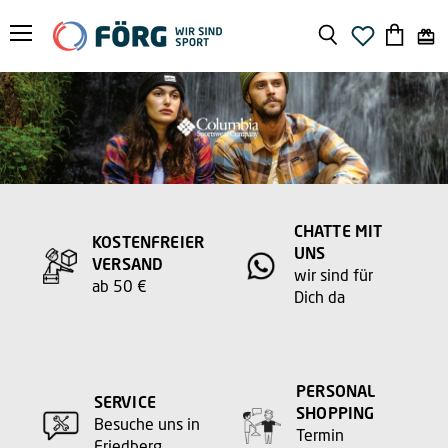
Menü
Suchen
Warenko
anzeige
CHATTE MIT
KOSTENFREIER
UNS
VERSAND
wir sind für
ab 50 €
Dich da
PERSONAL
SERVICE
SHOPPING
Besuche uns in
Termin