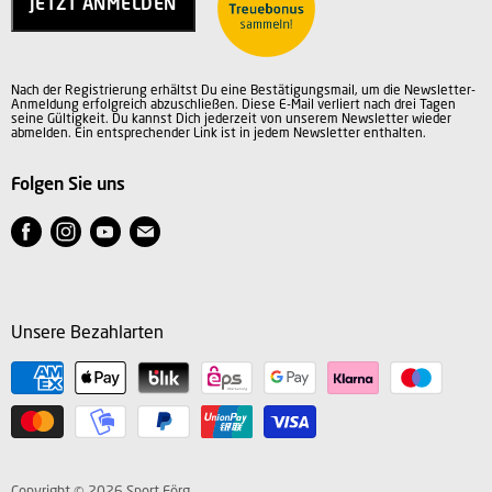
JETZT ANMELDEN
Vertrag widerrufen
AGB
Datenschutz
Nach der Registrierung erhältst Du eine Bestätigungsmail, um die Newsletter-
Impressum
Anmeldung erfolgreich abzuschließen. Diese E-Mail verliert nach drei Tagen
seine Gültigkeit. Du kannst Dich jederzeit von unserem Newsletter wieder
abmelden. Ein entsprechender Link ist in jedem Newsletter enthalten.
Folgen Sie uns
Finden
Finden
Finden
Finden
Sie
Sie
Sie
Sie
uns
uns
uns
uns
auf
auf
auf
auf
Unsere Bezahlarten
Facebook
Instagram
Youtube
E-
Mail