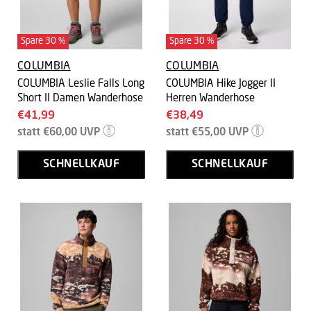
Spare
30
%
Spare
30
%
COLUMBIA
COLUMBIA
COLUMBIA Leslie Falls Long
COLUMBIA Hike Jogger II
Short II Damen Wanderhose
Herren Wanderhose
Aktueller
Aktueller
€41,99
€38,49
Ursprünglicher
Ursprünglicher
Preis
Preis
statt
€60,00
UVP
statt
€55,00
UVP
Preis
Preis
SCHNELLKAUF
SCHNELLKAUF