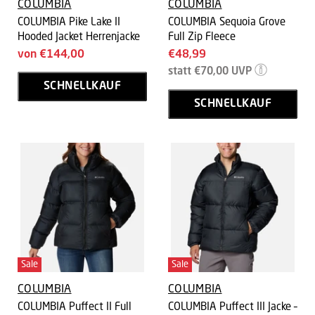
COLUMBIA
COLUMBIA
COLUMBIA Pike Lake II
COLUMBIA Sequoia Grove
Hooded Jacket Herrenjacke
Full Zip Fleece
Aktueller
von
€144,00
€48,99
Ursprünglicher
Preis
statt
€70,00
UVP
Preis
SCHNELLKAUF
SCHNELLKAUF
Sale
Sale
COLUMBIA
COLUMBIA
COLUMBIA Puffect II Full
COLUMBIA Puffect III Jacke –