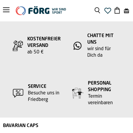
Menü
Suchen
Warenko
anzeige
CHATTE MIT
KOSTENFREIER
UNS
VERSAND
wir sind für
ab 50 €
Dich da
PERSONAL
SERVICE
SHOPPING
Besuche uns in
Termin
Friedberg
vereinbaren
BAVARIAN CAPS