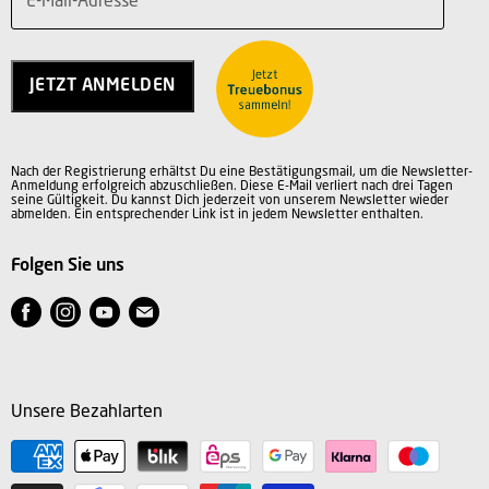
E-Mail-Adresse
Teilnahmebedingungen
Über uns
Service
Charity
Kontakt
Jobs
JETZT ANMELDEN
Vertrag widerrufen
AGB
Datenschutz
Nach der Registrierung erhältst Du eine Bestätigungsmail, um die Newsletter-
Impressum
Anmeldung erfolgreich abzuschließen. Diese E-Mail verliert nach drei Tagen
seine Gültigkeit. Du kannst Dich jederzeit von unserem Newsletter wieder
abmelden. Ein entsprechender Link ist in jedem Newsletter enthalten.
Folgen Sie uns
Finden
Finden
Finden
Finden
Sie
Sie
Sie
Sie
uns
uns
uns
uns
auf
auf
auf
auf
Unsere Bezahlarten
Facebook
Instagram
Youtube
E-
Mail