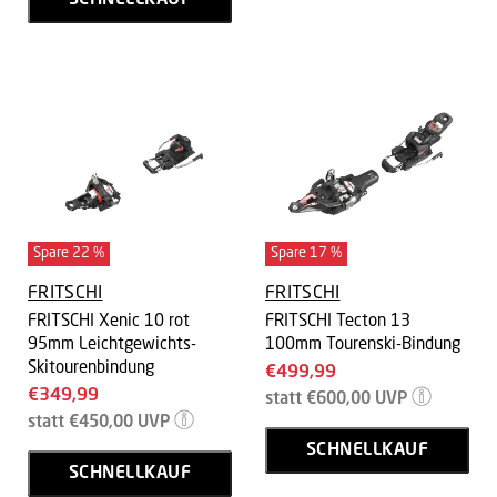
SCHNELLKAUF
Spare
22
%
Spare
17
%
FRITSCHI
FRITSCHI
FRITSCHI Xenic 10 rot
FRITSCHI Tecton 13
95mm Leichtgewichts-
100mm Tourenski-Bindung
Skitourenbindung
Aktueller
€499,99
Aktueller
€349,99
Ursprünglicher
Preis
statt
€600,00
UVP
Preis
Ursprünglicher
Preis
statt
€450,00
UVP
Preis
SCHNELLKAUF
SCHNELLKAUF