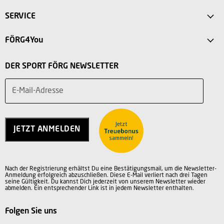
Anfahrt
SERVICE
Sport Store Friedberg
FAQ
FÖRG4You
Intersport Förg Landsberg
Versandkosten
Mein Konto
Sport Outlet Augsburg
DER SPORT FÖRG NEWSLETTER
Rücksendung
Vorteile
Sport Outlet Stadtbergen
Widerruf
E-Mail-Adresse
Teilnahmebedingungen
Über uns
Service
Charity
Kontakt
Jobs
JETZT ANMELDEN
Vertrag widerrufen
AGB
Datenschutz
Nach der Registrierung erhältst Du eine Bestätigungsmail, um die Newsletter-
Impressum
Anmeldung erfolgreich abzuschließen. Diese E-Mail verliert nach drei Tagen
seine Gültigkeit. Du kannst Dich jederzeit von unserem Newsletter wieder
abmelden. Ein entsprechender Link ist in jedem Newsletter enthalten.
Folgen Sie uns