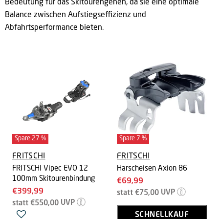
Bedeutung für das Skitourengehen, da sie eine optimale
Balance zwischen Aufstiegseffizienz und
Abfahrtsperformance bieten.
Spare
27
%
Spare
7
%
FRITSCHI
FRITSCHI
FRITSCHI Vipec EVO 12
Harscheisen Axion 86
100mm Skitourenbindung
Aktueller
€69,99
Aktueller
€399,99
Ursprünglicher
Preis
statt
€75,00
UVP
Preis
Ursprünglicher
Preis
statt
€550,00
UVP
Preis
SCHNELLKAUF