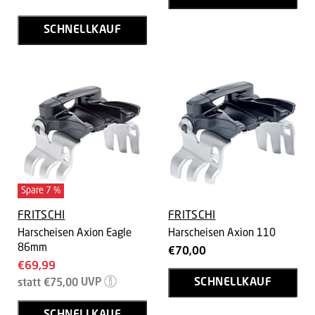
SCHNELLKAUF
Spare
7
%
FRITSCHI
FRITSCHI
Harscheisen Axion Eagle
Harscheisen Axion 110
86mm
€70,00
Aktueller
€69,99
Ursprünglicher
Preis
SCHNELLKAUF
statt
€75,00
UVP
Preis