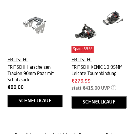
Spare
33
%
FRITSCHI
FRITSCHI
FRITSCHI Harscheisen
FRITSCHI XENIC 10 95MM
Traxion 90mm Paar mit
Leichte Tourenbindung
Schutzsack
Aktueller
€279,99
€80,00
Ursprünglicher
Preis
statt
€415,00
UVP
Preis
SCHNELLKAUF
SCHNELLKAUF