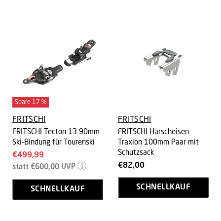
Spare
17
%
FRITSCHI
FRITSCHI
FRITSCHI Tecton 13 90mm
FRITSCHI Harscheisen
Ski-Bindung für Tourenski
Traxion 100mm Paar mit
Schutzsack
Aktueller
€499,99
Ursprünglicher
€82,00
Preis
statt
€600,00
UVP
Preis
SCHNELLKAUF
SCHNELLKAUF