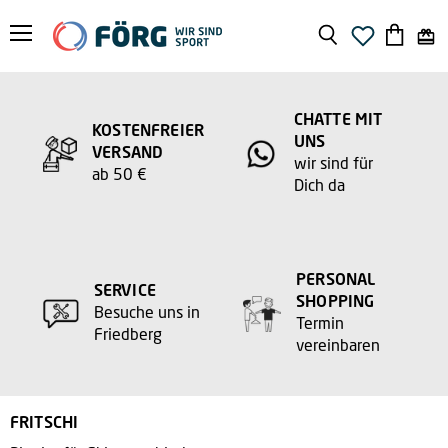
Menü
Suchen
Warenko
anzeige
CHATTE MIT
KOSTENFREIER
UNS
VERSAND
wir sind für
ab 50 €
Dich da
PERSONAL
SERVICE
SHOPPING
Besuche uns in
Termin
Friedberg
vereinbaren
FRITSCHI