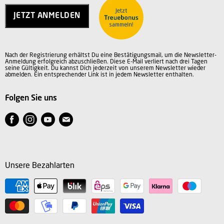
Kontakt
Jobs
JETZT ANMELDEN
Vertrag widerrufen
AGB
Datenschutz
Nach der Registrierung erhältst Du eine Bestätigungsmail, um die Newsletter-
Impressum
Anmeldung erfolgreich abzuschließen. Diese E-Mail verliert nach drei Tagen
seine Gültigkeit. Du kannst Dich jederzeit von unserem Newsletter wieder
abmelden. Ein entsprechender Link ist in jedem Newsletter enthalten.
Folgen Sie uns
Finden
Finden
Finden
Finden
Sie
Sie
Sie
Sie
uns
uns
uns
uns
auf
auf
auf
auf
Unsere Bezahlarten
Facebook
Instagram
Youtube
E-
Mail