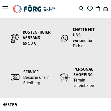
Menü
Suchen
Warenko
anzeige
CHATTE MIT
KOSTENFREIER
UNS
VERSAND
wir sind für
ab 50 €
Dich da
PERSONAL
SERVICE
SHOPPING
Besuche uns in
Termin
Friedberg
vereinbaren
HESTRA