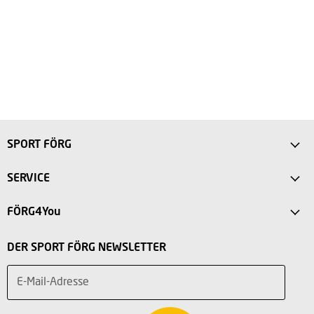
SPORT FÖRG
Anfahrt
SERVICE
Sport Store Friedberg
FAQ
FÖRG4You
Intersport Förg Landsberg
Versandkosten
Mein Konto
Sport Outlet Augsburg
DER SPORT FÖRG NEWSLETTER
Rücksendung
Vorteile
Sport Outlet Stadtbergen
Widerruf
E-Mail-Adresse
Teilnahmebedingungen
Über uns
Service
Charity