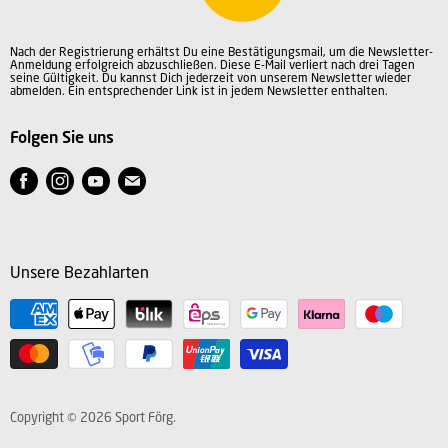
AGB
Datenschutz
Nach der Registrierung erhältst Du eine Bestätigungsmail, um die Newsletter-
Impressum
Anmeldung erfolgreich abzuschließen. Diese E-Mail verliert nach drei Tagen
seine Gültigkeit. Du kannst Dich jederzeit von unserem Newsletter wieder
abmelden. Ein entsprechender Link ist in jedem Newsletter enthalten.
Folgen Sie uns
Finden
Finden
Finden
Finden
Sie
Sie
Sie
Sie
uns
uns
uns
uns
auf
auf
auf
auf
Unsere Bezahlarten
Facebook
Instagram
Youtube
E-
Mail
Copyright © 2026 Sport Förg.