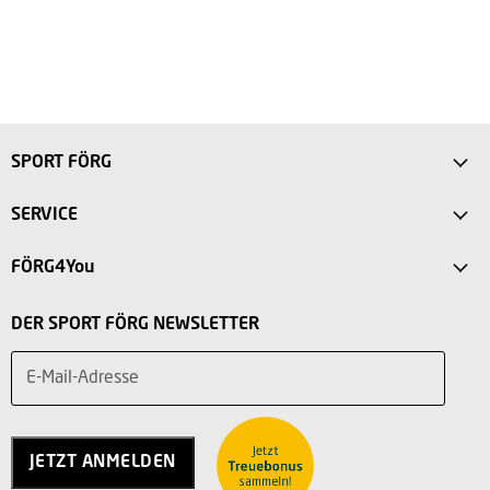
SPORT FÖRG
Anfahrt
SERVICE
Sport Store Friedberg
FAQ
FÖRG4You
Intersport Förg Landsberg
Versandkosten
Mein Konto
Sport Outlet Augsburg
DER SPORT FÖRG NEWSLETTER
Rücksendung
Vorteile
Sport Outlet Stadtbergen
Widerruf
E-Mail-Adresse
Teilnahmebedingungen
Über uns
Service
Charity
Kontakt
Jobs
JETZT ANMELDEN
Vertrag widerrufen