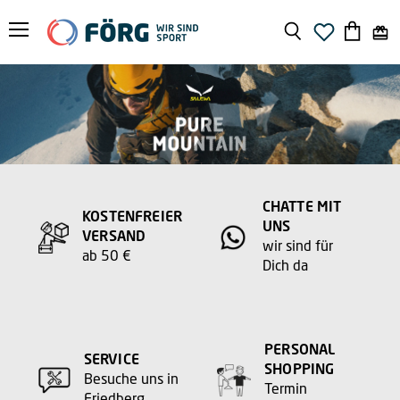
Menü
Suchen
Warenko
anzeige
CHATTE MIT
KOSTENFREIER
UNS
VERSAND
wir sind für
ab 50 €
Dich da
PERSONAL
SERVICE
SHOPPING
Besuche uns in
Termin