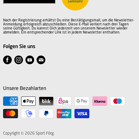
AGB
Datenschutz
Nach der Registrierung erhältst Du eine Bestätigungsmail, um die Newsletter-
Impressum
Anmeldung erfolgreich abzuschließen. Diese E-Mail verliert nach drei Tagen
seine Gültigkeit. Du kannst Dich jederzeit von unserem Newsletter wieder
abmelden. Ein entsprechender Link ist in jedem Newsletter enthalten.
Folgen Sie uns
Finden
Finden
Finden
Finden
Sie
Sie
Sie
Sie
uns
uns
uns
uns
auf
auf
auf
auf
Unsere Bezahlarten
Facebook
Instagram
Youtube
E-
Mail
Copyright © 2026 Sport Förg.