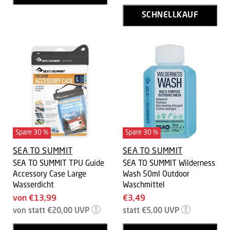
SCHNELLKAUF
Spare
30
%
Spare
30
%
SEA TO SUMMIT
SEA TO SUMMIT
SEA TO SUMMIT TPU Guide
SEA TO SUMMIT Wilderness
Accessory Case Large
Wash 50ml Outdoor
Wasserdicht
Waschmittel
Aktueller
von
€13,99
€3,49
Ursprünglicher
Ursprünglicher
Preis
von
statt
€20,00
UVP
statt
€5,00
UVP
Preis
Preis