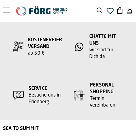
Menü
Suchen
Warenko
anzeige
CHATTE MIT
KOSTENFREIER
UNS
VERSAND
wir sind für
ab 50 €
Dich da
PERSONAL
SERVICE
SHOPPING
Besuche uns in
Termin
Friedberg
vereinbaren
SEA TO SUMMIT