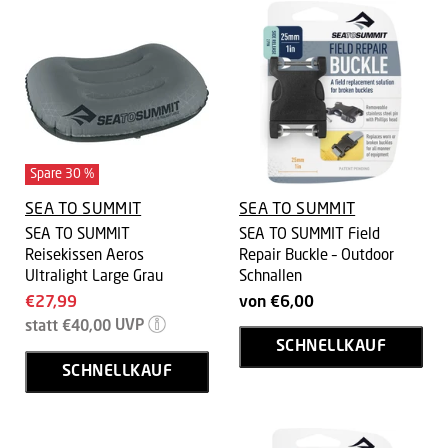
Spare
30
%
SEA TO SUMMIT
SEA TO SUMMIT
SEA TO SUMMIT
SEA TO SUMMIT Field
Reisekissen Aeros
Repair Buckle – Outdoor
Ultralight Large Grau
Schnallen
Aktueller
€27,99
von
€6,00
Ursprünglicher
Preis
statt
€40,00
UVP
Preis
SCHNELLKAUF
SCHNELLKAUF