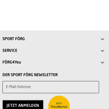
SPORT FÖRG
Anfahrt
SERVICE
Sport Store Friedberg
FAQ
FÖRG4You
Intersport Förg Landsberg
Versandkosten
Mein Konto
Sport Outlet Augsburg
DER SPORT FÖRG NEWSLETTER
Rücksendung
Vorteile
Sport Outlet Stadtbergen
Widerruf
E-Mail-Adresse
Teilnahmebedingungen
Über uns
Service
Charity
Kontakt
Jobs
JETZT ANMELDEN
Vertrag widerrufen