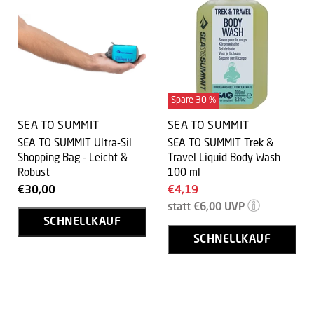
Spare
30
%
SEA TO SUMMIT
SEA TO SUMMIT
SEA TO SUMMIT Ultra-Sil
SEA TO SUMMIT Trek &
Shopping Bag – Leicht &
Travel Liquid Body Wash
Robust
100 ml
Aktueller
€30,00
€4,19
Ursprünglicher
Preis
statt
€6,00
UVP
Preis
SCHNELLKAUF
SCHNELLKAUF