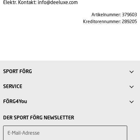
Elektr. Kontakt:
info@deeluxe.com
Artikelnummer: 379603
Kreditorennummer: 289205
SPORT FÖRG
Anfahrt
SERVICE
Sport Store Friedberg
FAQ
FÖRG4You
Intersport Förg Landsberg
Versandkosten
Mein Konto
Sport Outlet Augsburg
DER SPORT FÖRG NEWSLETTER
Rücksendung
Vorteile
Sport Outlet Stadtbergen
Widerruf
E-Mail-Adresse
Teilnahmebedingungen
Über uns
Service