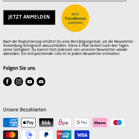
Charity
Kontakt
Jobs
JETZT ANMELDEN
Vertrag widerrufen
AGB
Datenschutz
Nach der Registrierung erhältst Du eine Bestätigungsmail, um die Newsletter-
Impressum
Anmeldung erfolgreich abzuschließen. Diese E-Mail verliert nach drei Tagen
seine Gültigkeit. Du kannst Dich jederzeit von unserem Newsletter wieder
abmelden. Ein entsprechender Link ist in jedem Newsletter enthalten.
Folgen Sie uns
Finden
Finden
Finden
Finden
Sie
Sie
Sie
Sie
uns
uns
uns
uns
auf
auf
auf
auf
Unsere Bezahlarten
Facebook
Instagram
Youtube
E-
Mail