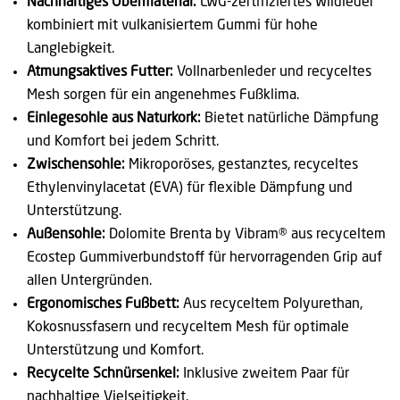
Nachhaltiges Obermaterial:
LWG-zertifiziertes Wildleder
kombiniert mit vulkanisiertem Gummi für hohe
Langlebigkeit.
Atmungsaktives Futter:
Vollnarbenleder und recyceltes
Mesh sorgen für ein angenehmes Fußklima.
Einlegesohle aus Naturkork:
Bietet natürliche Dämpfung
und Komfort bei jedem Schritt.
Zwischensohle:
Mikroporöses, gestanztes, recyceltes
Ethylenvinylacetat (EVA) für flexible Dämpfung und
Unterstützung.
Außensohle:
Dolomite Brenta by Vibram® aus recyceltem
Ecostep Gummiverbundstoff für hervorragenden Grip auf
allen Untergründen.
Ergonomisches Fußbett:
Aus recyceltem Polyurethan,
Kokosnussfasern und recyceltem Mesh für optimale
Unterstützung und Komfort.
Recycelte Schnürsenkel:
Inklusive zweitem Paar für
nachhaltige Vielseitigkeit.