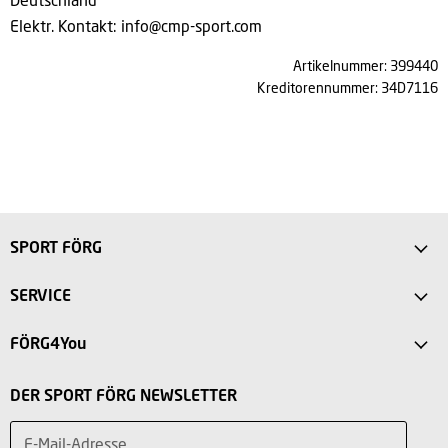
Deutschland
Elektr. Kontakt:
info@cmp-sport.com
Artikelnummer: 399440
Kreditorennummer: 34D7116
SPORT FÖRG
Anfahrt
SERVICE
Sport Store Friedberg
FAQ
FÖRG4You
Intersport Förg Landsberg
Versandkosten
Mein Konto
Sport Outlet Augsburg
DER SPORT FÖRG NEWSLETTER
Rücksendung
Vorteile
Sport Outlet Stadtbergen
Widerruf
E-Mail-Adresse
Teilnahmebedingungen