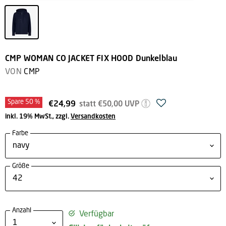
CMP WOMAN CO JACKET FIX HOOD Dunkelblau
VON
CMP
Spare
50
%
Ursprünglicher Preis
Aktueller Preis
€24,99
statt
€50,00
UVP
inkl. 19% MwSt., zzgl.
Versandkosten
Farbe
Größe
Anzahl
Verfügbar