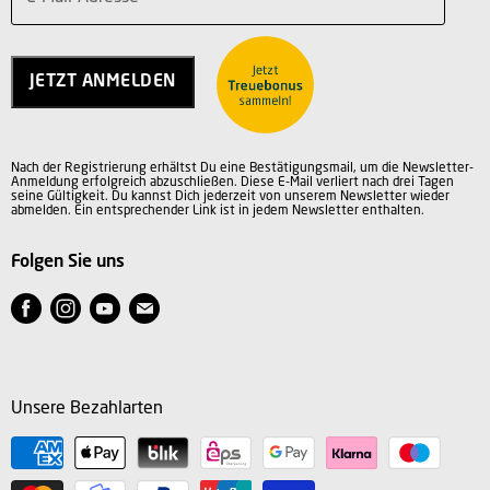
Über uns
Service
Charity
Kontakt
Jobs
JETZT ANMELDEN
Vertrag widerrufen
AGB
Datenschutz
Nach der Registrierung erhältst Du eine Bestätigungsmail, um die Newsletter-
Impressum
Anmeldung erfolgreich abzuschließen. Diese E-Mail verliert nach drei Tagen
seine Gültigkeit. Du kannst Dich jederzeit von unserem Newsletter wieder
abmelden. Ein entsprechender Link ist in jedem Newsletter enthalten.
Folgen Sie uns
Finden
Finden
Finden
Finden
Sie
Sie
Sie
Sie
uns
uns
uns
uns
auf
auf
auf
auf
Unsere Bezahlarten
Facebook
Instagram
Youtube
E-
Mail