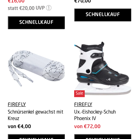
Aktueller
€16,00
€70,00
Ursprünglicher
Preis
statt
€20,00
UVP
Preis
SCHNELLKAUF
SCHNELLKAUF
Sale
FIREFLY
FIREFLY
Schnürsenkel gewachst mit
Ux.-Eishockey-Schuh
Kreuz
Phoenix IV
von
€4,00
von
€72,00