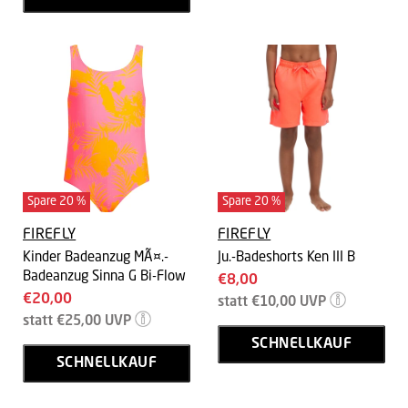
Spare
20
%
Spare
20
%
FIREFLY
FIREFLY
Kinder Badeanzug MÃ¤.-
Ju.-Badeshorts Ken III B
Badeanzug Sinna G Bi-Flow
Aktueller
€8,00
Aktueller
€20,00
Ursprünglicher
Preis
statt
€10,00
UVP
Preis
Ursprünglicher
Preis
statt
€25,00
UVP
Preis
SCHNELLKAUF
SCHNELLKAUF