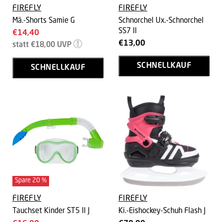
FIREFLY
FIREFLY
Mä.-Shorts Samie G
Schnorchel Ux.-Schnorchel
SS7 II
Aktueller
€14,40
Ursprünglicher
€13,00
Preis
statt
€18,00
UVP
Preis
SCHNELLKAUF
SCHNELLKAUF
Spare
20
%
FIREFLY
FIREFLY
Tauchset Kinder ST5 II J
Ki.-Eishockey-Schuh Flash J