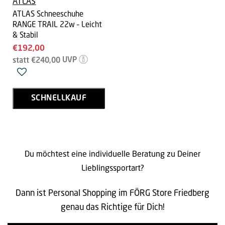
ATLAS
ATLAS Schneeschuhe
RANGE TRAIL 22w – Leicht
& Stabil
Aktueller
€192,00
Ursprünglicher
Preis
statt
€240,00
UVP
Preis
SCHNELLKAUF
Du möchtest eine individuelle Beratung zu Deiner
Lieblingssportart?
Dann ist Personal Shopping im FÖRG Store Friedberg
genau das Richtige für Dich!