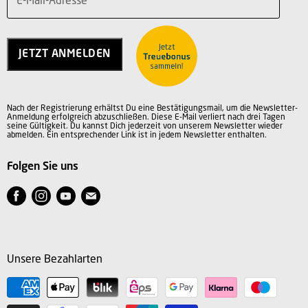
E-Mail-Adresse
Teilnahmebedingungen
Über uns
Service
Charity
Kontakt
Jobs
JETZT ANMELDEN
Vertrag widerrufen
AGB
Datenschutz
Nach der Registrierung erhältst Du eine Bestätigungsmail, um die Newsletter-
Impressum
Anmeldung erfolgreich abzuschließen. Diese E-Mail verliert nach drei Tagen
seine Gültigkeit. Du kannst Dich jederzeit von unserem Newsletter wieder
abmelden. Ein entsprechender Link ist in jedem Newsletter enthalten.
Folgen Sie uns
Finden
Finden
Finden
Finden
Sie
Sie
Sie
Sie
uns
uns
uns
uns
auf
auf
auf
auf
Unsere Bezahlarten
Facebook
Instagram
Youtube
E-
Mail