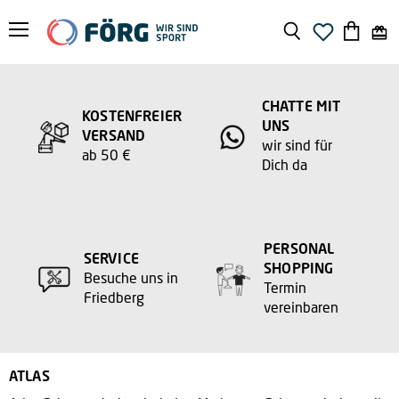
Menü
Suchen
Warenko
anzeige
CHATTE MIT
KOSTENFREIER
UNS
VERSAND
wir sind für
ab 50 €
Dich da
PERSONAL
SERVICE
SHOPPING
Besuche uns in
Termin
Friedberg
vereinbaren
ATLAS