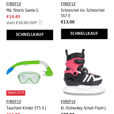
FIREFLY
FIREFLY
Mä.-Shorts Samie G
Schnorchel Ux.-Schnorchel
SS7 II
Aktueller
€14,40
Ursprünglicher
€13,00
Preis
statt
€18,00
UVP
Preis
SCHNELLKAUF
SCHNELLKAUF
Spare
20
%
FIREFLY
FIREFLY
Tauchset Kinder ST5 II J
Ki.-Eishockey-Schuh Flash J