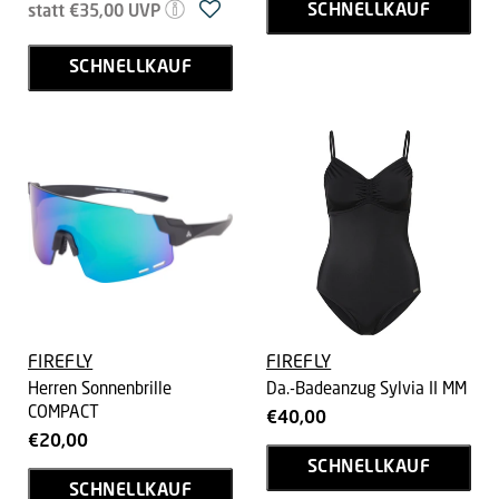
Ursprünglicher
Preis
SCHNELLKAUF
statt
€35,00
UVP
Preis
SCHNELLKAUF
FIREFLY
FIREFLY
Herren Sonnenbrille
Da.-Badeanzug Sylvia II MM
COMPACT
€40,00
€20,00
SCHNELLKAUF
SCHNELLKAUF