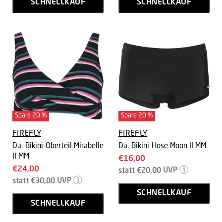
SCHNELLKAUF
SCHNELLKAUF
Spare
20
%
Spare
20
%
FIREFLY
FIREFLY
Da.-Bikini-Oberteil Mirabelle
Da.-Bikini-Hose Moon II MM
II MM
Aktueller
€16,00
Aktueller
€24,00
Ursprünglicher
Preis
statt
€20,00
UVP
Preis
Ursprünglicher
Preis
statt
€30,00
UVP
Preis
SCHNELLKAUF
SCHNELLKAUF