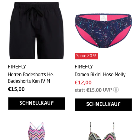
Spare
20
%
FIREFLY
FIREFLY
Herren Badeshorts He.-
Damen Bikini-Hose Melly
Badeshorts Ken IV M
Aktueller
€12,00
€15,00
Ursprünglicher
Preis
statt
€15,00
UVP
Preis
SCHNELLKAUF
SCHNELLKAUF