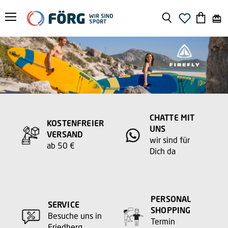
Menü
Suchen
Warenko
anzeige
CHATTE MIT
KOSTENFREIER
UNS
VERSAND
wir sind für
ab 50 €
Dich da
PERSONAL
SERVICE
SHOPPING
Besuche uns in
Termin