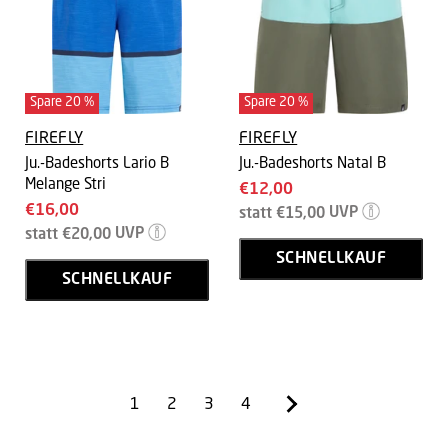
Spare
20
%
Spare
20
%
FIREFLY
FIREFLY
Ju.-Badeshorts Lario B
Ju.-Badeshorts Natal B
Melange Stri
Aktueller
€12,00
Aktueller
€16,00
Ursprünglicher
Preis
statt
€15,00
UVP
Preis
Ursprünglicher
Preis
statt
€20,00
UVP
Preis
SCHNELLKAUF
SCHNELLKAUF
1
2
3
4