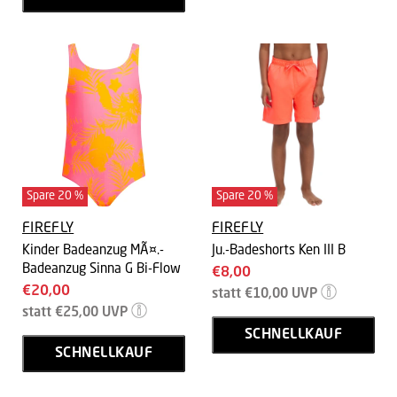
Spare
20
%
Spare
20
%
FIREFLY
FIREFLY
Kinder Badeanzug MÃ¤.-
Ju.-Badeshorts Ken III B
Badeanzug Sinna G Bi-Flow
Aktueller
€8,00
Aktueller
€20,00
Ursprünglicher
Preis
statt
€10,00
UVP
Preis
Ursprünglicher
Preis
statt
€25,00
UVP
Preis
SCHNELLKAUF
SCHNELLKAUF