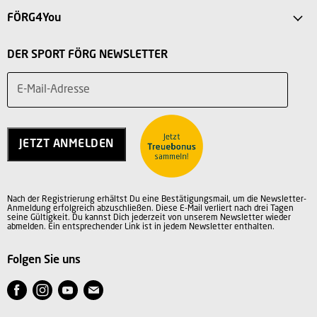
FAQ
FÖRG4You
Intersport Förg Landsberg
Versandkosten
Mein Konto
Sport Outlet Augsburg
DER SPORT FÖRG NEWSLETTER
Rücksendung
Vorteile
Sport Outlet Stadtbergen
Widerruf
E-Mail-Adresse
Teilnahmebedingungen
Über uns
Service
Charity
Kontakt
Jobs
JETZT ANMELDEN
Vertrag widerrufen
AGB
Datenschutz
Nach der Registrierung erhältst Du eine Bestätigungsmail, um die Newsletter-
Impressum
Anmeldung erfolgreich abzuschließen. Diese E-Mail verliert nach drei Tagen
seine Gültigkeit. Du kannst Dich jederzeit von unserem Newsletter wieder
abmelden. Ein entsprechender Link ist in jedem Newsletter enthalten.
Folgen Sie uns
Finden
Finden
Finden
Finden
Sie
Sie
Sie
Sie