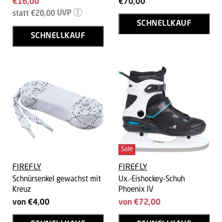
Aktueller
€16,00
€70,00
Ursprünglicher
Preis
statt
€20,00
UVP
Preis
SCHNELLKAUF
SCHNELLKAUF
Sale
FIREFLY
FIREFLY
Schnürsenkel gewachst mit
Ux.-Eishockey-Schuh
Kreuz
Phoenix IV
von
€4,00
von
€72,00