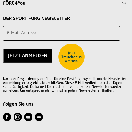
FAQ
FÖRG4You
Intersport Förg Landsberg
Versandkosten
Mein Konto
Sport Outlet Augsburg
DER SPORT FÖRG NEWSLETTER
Rücksendung
Vorteile
Sport Outlet Stadtbergen
Widerruf
E-Mail-Adresse
Teilnahmebedingungen
Über uns
Service
Charity
Kontakt
Jobs
JETZT ANMELDEN
Vertrag widerrufen
AGB
Datenschutz
Nach der Registrierung erhältst Du eine Bestätigungsmail, um die Newsletter-
Impressum
Anmeldung erfolgreich abzuschließen. Diese E-Mail verliert nach drei Tagen
seine Gültigkeit. Du kannst Dich jederzeit von unserem Newsletter wieder
abmelden. Ein entsprechender Link ist in jedem Newsletter enthalten.
Folgen Sie uns
Finden
Finden
Finden
Finden
Sie
Sie
Sie
Sie